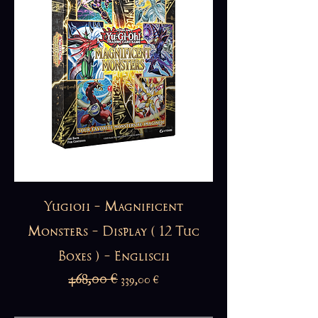
Yugioh - Magnificent
Monsters - Display ( 12 Tuc
Boxes ) - Englisch
Standardpreis
468,00 €
Sale-Preis
339,00 €