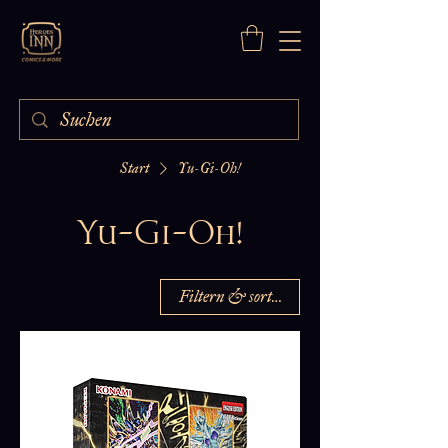
Start
Yu-Gi-Oh!
Yu-Gi-Oh!
Filtern & sortieren