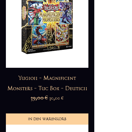
Yugioh - Magnificent
Monsters - Tuc Box - Deutsch
Standardpreis
39,00 €
Sale-Preis
30,00 €
IN DEN WARENKORB