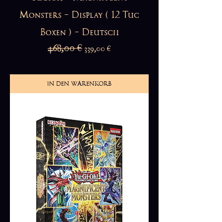
Monsters - Display ( 12 Tuc
Boxen ) - Deutsch
Standardpreis
468,00 €
Sale-Preis
339,00 €
IN DEN WARENKORB