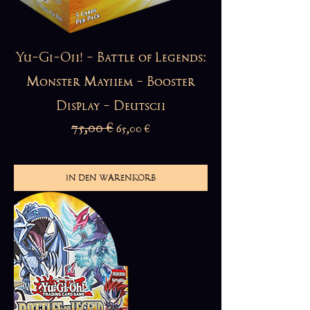
Yu-Gi-Oh! - Battle of Legends:
Monster Mayhem - Booster
Display - Deutsch
Standardpreis
75,00 €
Sale-Preis
65,00 €
IN DEN WARENKORB