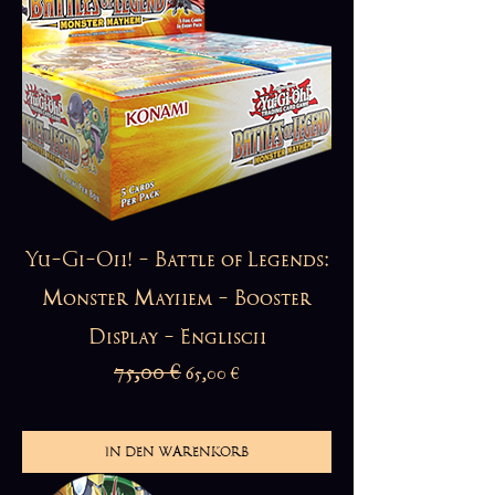
Yu-Gi-Oh! - Battle of Legends:
Monster Mayhem - Booster
Display - Englisch
Standardpreis
75,00 €
Sale-Preis
65,00 €
IN DEN WARENKORB