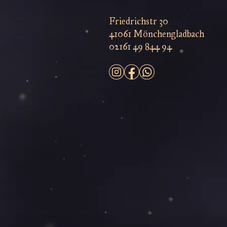
jeden Geschmack das passende
Abenteuer. Profitieren Sie von
Friedrichstr 30
unserem Kombi-Versand und sparen
41061 Mönchengladbach
Sie Versandkosten, indem Sie
02161 49 844 94
mehrere Artikel bestellen.
Wir legen großen Wert auf
Kundenzufriedenheit und bieten
Ihnen einen schnellen, zuverlässigen
Versand sowie erstklassigen Service.
Hersteller:
CARLSEN Verlag GmbH
Völckersstraße 14 - 20
22765 Hamburg