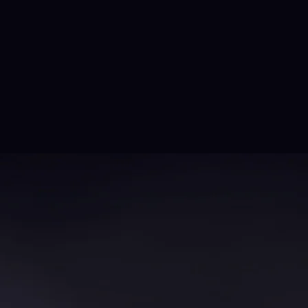
Dämon, und Subaru, ein mutiges
Mädchen aus dem Menschenreich.
Die beiden schließen sich Richard an
– und von da an wird sein Leben
noch spannender und lustiger als je
zuvor!
Freu dich auf ein fantasievolles
Abenteuer mit Magie, Freundschaft
und einem Prinzen, der sein Bestes
gibt, um die Welt zu verändern!
Heroes INN - Ihr Experte für
Manga und mehr!
Entdecken Sie die faszinierende Welt
der Mangas bei Heroes INN! Unser
vielfältiges Sortiment bietet für