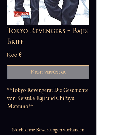
Tokyo Revengers - Bajis
Brief
Preis
8,00 €
Nicht verfügbar
**Tokyo Revengers: Die Geschichte
von Keisuke Baji und Chifuyu
Matsuno**
Tauche ein in die offizielle Spin-Off-
Noch keine Bewertungen vorhanden
Serie von "Tokyo Revengers", die