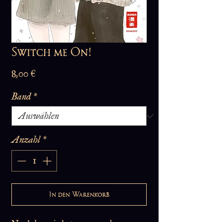
Switch me On!
Preis
8,00 €
Band
*
Anzahl
*
In den Warenkorb