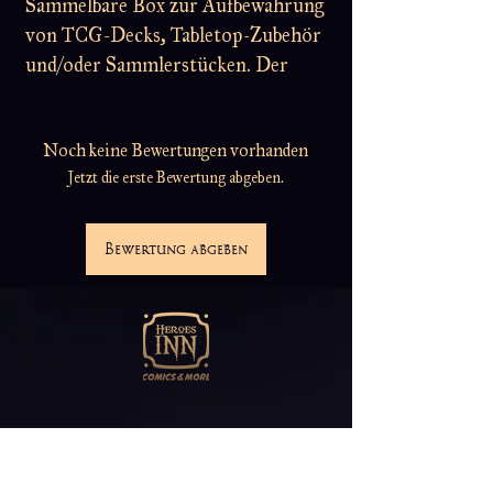
Sammelbare Box zur Aufbewahrung
von TCG-Decks, Tabletop-Zubehör
und/oder Sammlerstücken. Der
Azula Squaroe aus der Avatar: The
Last Airbender™-Edition bietet als
Noch keine Bewertungen vorhanden
Deck-Box benutzt Platz für bis zu
Jetzt die erste Bewertung abgeben.
100 Spielkarten in doppelter
Schutzhülle. Squaroes werden aus
78% erneuerbaren Rohstoffen
Bewertung abgeben
hergestellt und passen perfekt in
das separat erhältliche Collectors
Case.