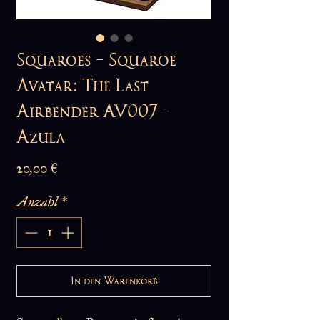
Squaroes - Squaroe
Avatar: The Last
Airbender AV007 -
Azula
Preis
20,00 €
Anzahl
*
In den Warenkorb