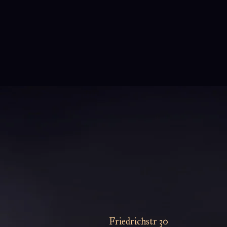
Egal ob du neu bist und sofort
loslegen willst oder schon ein kleiner
Mastermind bist, der ein frisches
Deck sucht:
Vex ist ready – direkt
aus der Box.
Bonus:
Enthält
1 Riftbound:
Unleashed Booster
!
Ready to Play:
Ein komplettes
56-Karten
Precon-Deck
mit
Vex
– easy zum
Einsteigen, aber mit genug Tiefe
für fiese Plays.
+ 1 Unleashed
Booster
„Awful… in a very good way!“
Friedrichstr 30