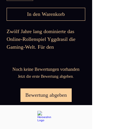
In den Warenkorb
Zwölf Jahre lang dominierte das
Online-Rollenspiel Yggdrasil die
Gaming-Welt. Für den
Gildenmeister, bekannt als
"Momonga," und seine Gilde Ainz
Noch keine Bewertungen vorhanden
Ooal Gown war es eine aufregende
Jetzt die erste Bewertung abgeben.
Zeit voller Abenteuer. Doch nun ist
der Hype um das Spiel vorbei und
die Server sollen abgeschaltet
Bewertung abgeben
werden. Als sich Momonga ein
letztes Mal einloggt, um den
Abschied mitzuerleben, passiert das
Undenkbare: Er kann sich nicht mehr