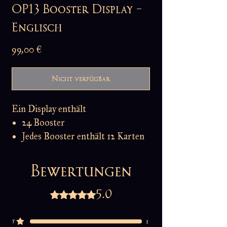
OP13 Booster Display -
Englisch
Preis
99,00 €
Nicht verfügbar
Ein Display enthält
24 Booster
Jedes Booster enthält 12 Karten
Maximal 12 Displays pro Person.
Bewertungen
Größere Bestellungen können
storniert werden.
5.0
Mit 5 von 5 Sternen bewertet.
Bei dem Produkt handelt es sich um
5
1