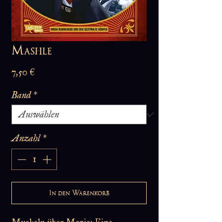
Mashle
Preis
7,50 €
Band
*
Anzahl
*
In den Warenkorb