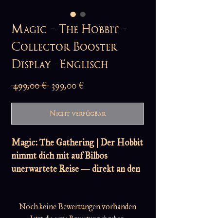
Magic - The Hobbit -
Collector Booster
Display -Englisch
Standardpreis
Sale-
 499,00 € 
399,00 €
Preis
Nicht verfügbar
Magic: The Gathering | Der Hobbit
nimmt dich mit auf Bilbos
unerwartete Reise — direkt an den
Spieltisch.
Noch keine Bewertungen vorhanden
Erlebe Zwerge, Elben, Trolle,