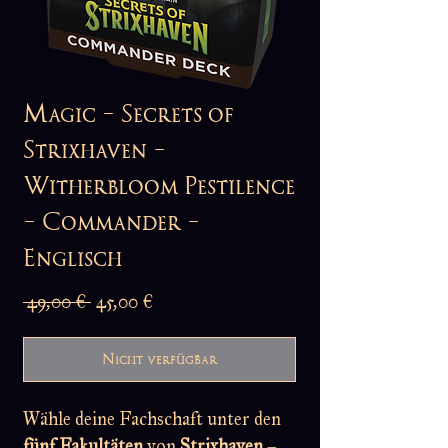
Magic - Secrets of
Strixhaven -
Witherbloom Pestilence
- Commander -
Englisch
Standardpreis
Sale-
 49,00 € 
45,00 €
Preis
Nicht verfügbar
Wähle deine Fachschaft unter den
fünf Fakultäten
von
Strixhaven
–