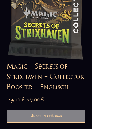
Magic - Secrets of
Strixhaven - Collector
Booster - Englisch
Standardpreis
Sale-
 29,00 € 
27,00 €
Preis
Nicht verfügbar