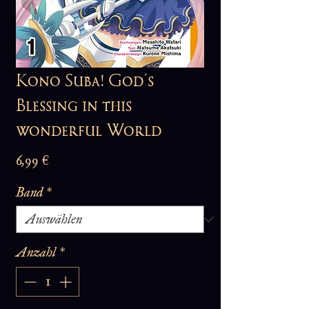
Kono Suba! God´s
Blessing in this
wonderful World
Preis
6,99 €
Band
*
Anzahl
*