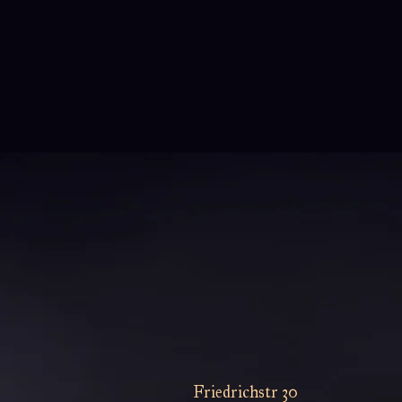
Roboter ein Teil der Familie werden
– vielleicht sogar mehr?
Diese Geschichte erforscht
tiefgründige Themen wie
Freundschaft, Familie und die
Essenz des Menschseins, während
sie das Leben eines Jungen und eines
Robotermädchens auf
herzerwärmende Weise verknüpft.
Friedrichstr 30