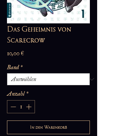
Das Geheimnis von
Scarecrow
Preis
10,00 €
Band
*
Anzahl
*
In den Warenkorb