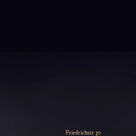
Zuneigung gegenseitig ist ...
Ein Boys Love-Hit von Kei
Ichikawa!
Friedrichstr 30