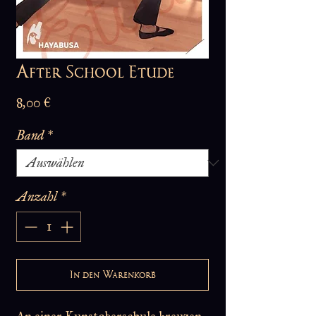
After School Etude
Preis
8,00 €
Band
*
Anzahl
*
In den Warenkorb