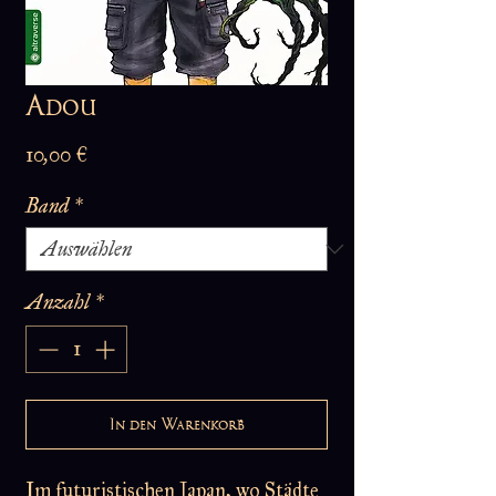
Adou
Preis
10,00 €
Band
*
Anzahl
*
In den Warenkorb
Im futuristischen Japan, wo Städte