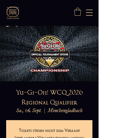
Yu-Gi-Oh! WCQ 2026
Regional Qualifier
Sa., 06. Sept.
  |  
Mönchengladbach
Tickets stehen nicht zum Verkauf
Jetzt andere Veranstaltungen ansehen