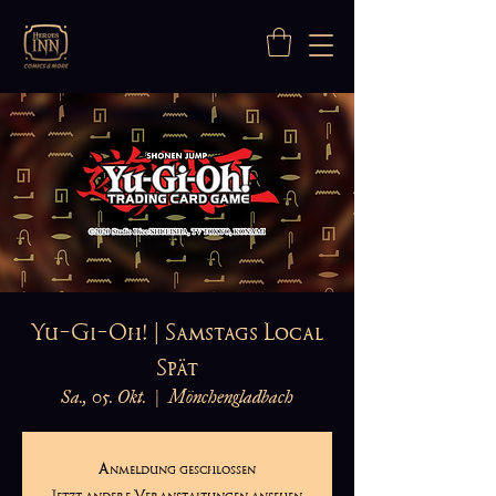
Yu-Gi-Oh! | Samstags Local
Spät
Sa., 05. Okt.
  |  
Mönchengladbach
Anmeldung geschlossen
Jetzt andere Veranstaltungen ansehen