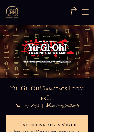
Yu-Gi-Oh! Samstags Local
früh
Sa., 27. Sept.
  |  
Mönchengladbach
Tickets stehen nicht zum Verkauf
Jetzt andere Veranstaltungen ansehen