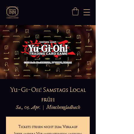
Yu-Gi-Oh! Samstags Local
früh
Sa., 05. Apr.
  |  
Mönchengladbach
Tickets stehen nicht zum Verkauf
Jetzt andere Veranstaltungen ansehen