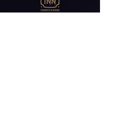
Abonniere unseren
Newsletter
E-Mail*
ABONNIEREN
Friedrichstr 30
41061 Mönchengladbach