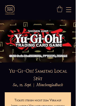
Yu-Gi-Oh! Samstag Local
Spät
Sa., 12. Sept.
  |  
Mönchengladbach
Tickets stehen nicht zum Verkauf
Jetzt andere Veranstaltungen ansehen