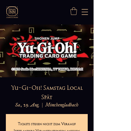
Yu-Gi-Oh! Samstag Local
Spät
Sa., 29. Aug.
  |  
Mönchengladbach
Tickets stehen nicht zum Verkauf
Jetzt andere Veranstaltungen ansehen