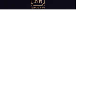
Abonniere unseren
Newsletter
E-Mail*
ABONNIEREN
Friedrichstr 30
41061 Mönchengladbach