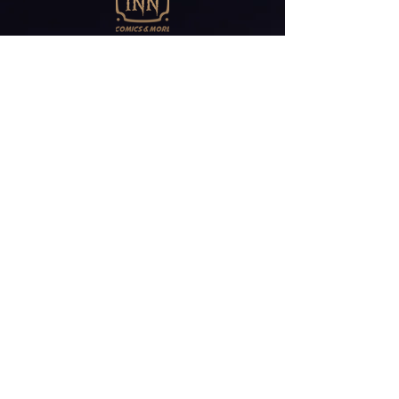
Abonniere unseren
Newsletter
E-Mail*
ABONNIEREN
Friedrichstr 30
41061 Mönchengladbach