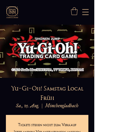
Yu-Gi-Oh! Samstag Local
Früh
Sa., 15. Aug.
  |  
Mönchengladbach
Tickets stehen nicht zum Verkauf
Jetzt andere Veranstaltungen ansehen