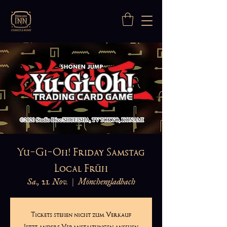
Yu-Gi-Oh! Friday Samstag
Local Früh
Sa., 21. Nov.
  |  
Mönchengladbach
Tickets stehen nicht zum Verkauf
Jetzt andere Veranstaltungen ansehen