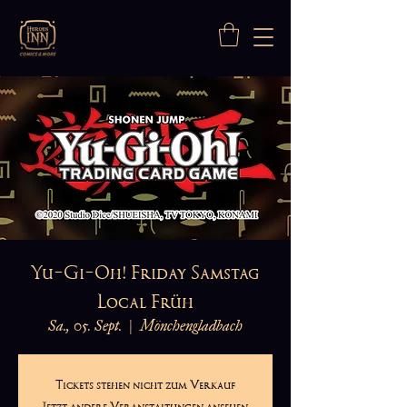
Yu-Gi-Oh! Friday Samstag
Local Früh
Sa., 05. Sept.
  |  
Mönchengladbach
Tickets stehen nicht zum Verkauf
Jetzt andere Veranstaltungen ansehen