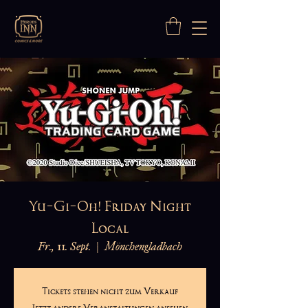
Yu-Gi-Oh! Friday Night
Local
Fr., 11. Sept.
  |  
Mönchengladbach
Tickets stehen nicht zum Verkauf
Jetzt andere Veranstaltungen ansehen