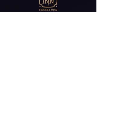
Abonniere unseren
Newsletter
E-Mail*
ABONNIEREN
Friedrichstr 30
41061 Mönchengladbach