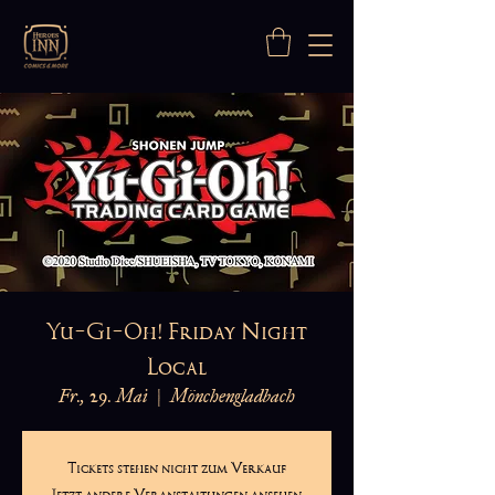
Yu-Gi-Oh! Friday Night
Local
Fr., 29. Mai
  |  
Mönchengladbach
Tickets stehen nicht zum Verkauf
Jetzt andere Veranstaltungen ansehen