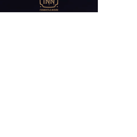
Abonniere unseren
Newsletter
E-Mail*
ABONNIEREN
Friedrichstr 30
41061 Mönchengladbach