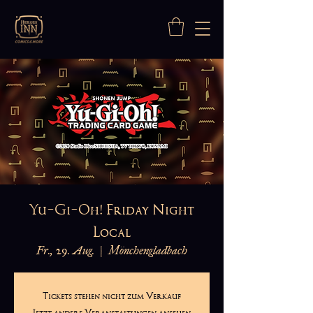
Yu-Gi-Oh! Friday Night
Local
Fr., 29. Aug.
  |  
Mönchengladbach
Tickets stehen nicht zum Verkauf
Jetzt andere Veranstaltungen ansehen