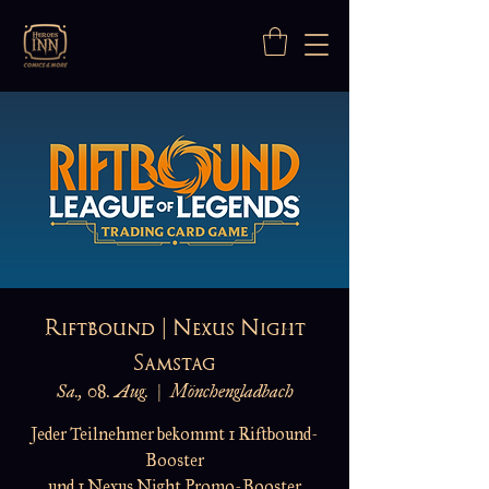
Riftbound | Nexus Night
Samstag
Sa., 08. Aug.
  |  
Mönchengladbach
Jeder Teilnehmer bekommt 1 Riftbound-
Booster
und 1 Nexus Night Promo-Booster