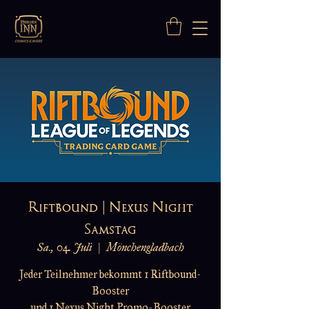
Riftbound | Nexus Night
Samstag
Sa., 04. Juli
  |  
Mönchengladbach
Jeder Teilnehmer bekommt 1 Riftbound-
Booster
und 1 Nexus Night Promo-Booster