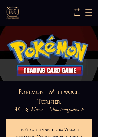
Pokemon | Mittwoch
Turnier
Mi., 18. März
  |  
Mönchengladbach
Tickets stehen nicht zum Verkauf
Jetzt andere Veranstaltungen ansehen