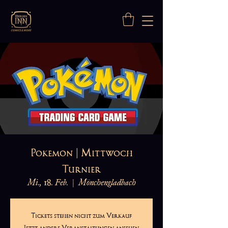
Pokemon | Mittwoch
Turnier
Mi., 18. Feb.
  |  
Mönchengladbach
Tickets stehen nicht zum Verkauf
Jetzt andere Veranstaltungen ansehen