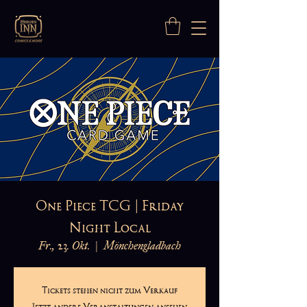
One Piece TCG | Friday
Night Local
Fr., 23. Okt.
  |  
Mönchengladbach
Tickets stehen nicht zum Verkauf
Jetzt andere Veranstaltungen ansehen