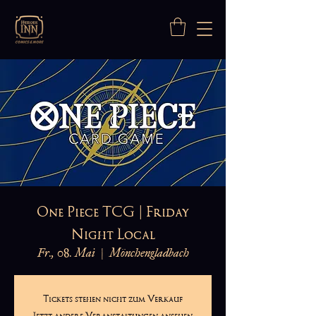
One Piece TCG | Friday
Night Local
Fr., 08. Mai
  |  
Mönchengladbach
Tickets stehen nicht zum Verkauf
Jetzt andere Veranstaltungen ansehen