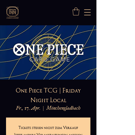
One Piece TCG | Friday
Night Local
Fr., 17. Apr.
  |  
Mönchengladbach
Tickets stehen nicht zum Verkauf
Jetzt andere Veranstaltungen ansehen