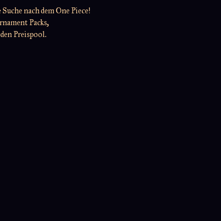
e Suche nach dem One Piece!
urnament Packs,
 den Preispool.