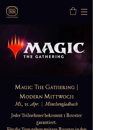
Magic The Gathering |
Modern Mittwoch
Mi., 15. Apr.
  |  
Mönchengladbach
Jeder Teilnehmer bekommt 1 Booster
garantiert.
Für die Tops gehen weitere Booster in den