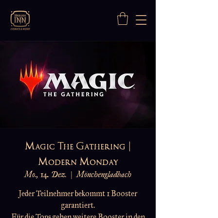
Magic The Gathering |
Modern Monday
Mo., 14. Dez.
  |  
Mönchengladbach
Jeder Teilnehmer bekommt 1 Booster
garantiert.
Für die Tops gehen weitere Booster in den