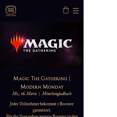
Magic The Gathering |
Modern Monday
Mo., 16. März
  |  
Mönchengladbach
Jeder Teilnehmer bekommt 1 Booster
garantiert.
Für die Tops gehen weitere Booster in den