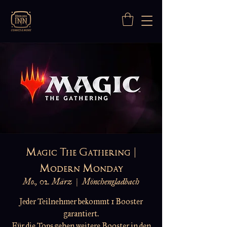
Magic The Gathering |
Modern Monday
Mo., 02. März
  |  
Mönchengladbach
Jeder Teilnehmer bekommt 1 Booster
garantiert.
Für die Tops gehen weitere Booster in den