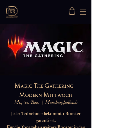
Magic The Gathering |
Modern Mittwoch
Mi., 02. Dez.
  |  
Mönchengladbach
Jeder Teilnehmer bekommt 1 Booster
garantiert.
Für die Tops gehen weitere Booster in den