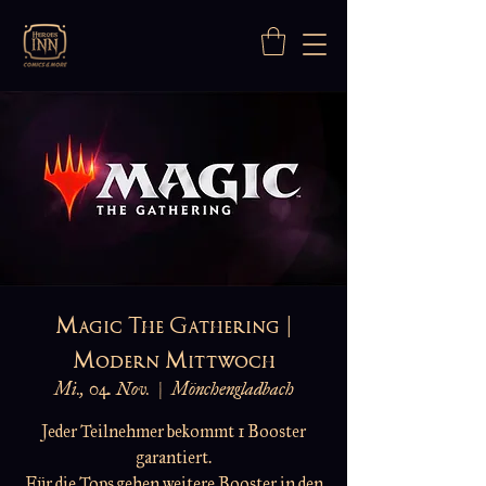
Magic The Gathering |
Modern Mittwoch
Mi., 04. Nov.
  |  
Mönchengladbach
Jeder Teilnehmer bekommt 1 Booster
garantiert.
Für die Tops gehen weitere Booster in den