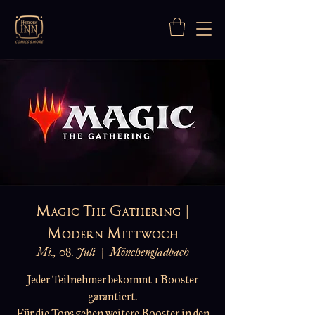
Magic The Gathering |
Modern Mittwoch
Mi., 08. Juli
  |  
Mönchengladbach
Jeder Teilnehmer bekommt 1 Booster
garantiert.
Für die Tops gehen weitere Booster in den