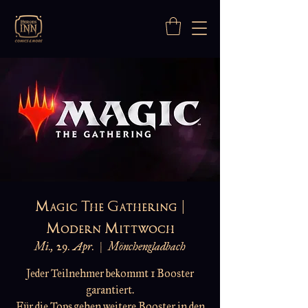
Magic The Gathering |
Modern Mittwoch
Mi., 29. Apr.
  |  
Mönchengladbach
Jeder Teilnehmer bekommt 1 Booster
garantiert.
Für die Tops gehen weitere Booster in den