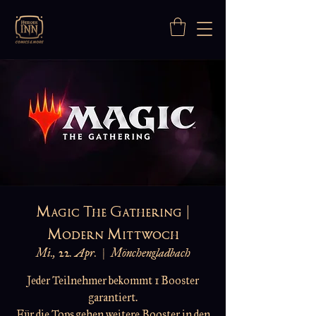
Magic The Gathering |
Modern Mittwoch
Mi., 22. Apr.
  |  
Mönchengladbach
Jeder Teilnehmer bekommt 1 Booster
garantiert.
Für die Tops gehen weitere Booster in den