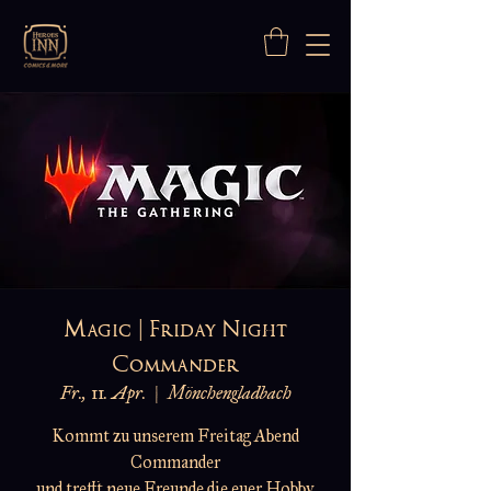
Magic | Friday Night
Commander
Fr., 11. Apr.
  |  
Mönchengladbach
Kommt zu unserem Freitag Abend
Commander
und trefft neue Freunde die euer Hobby