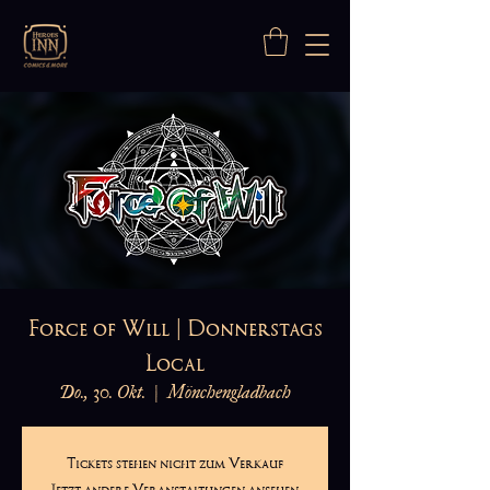
Force of Will | Donnerstags
Local
Do., 30. Okt.
  |  
Mönchengladbach
Tickets stehen nicht zum Verkauf
Jetzt andere Veranstaltungen ansehen