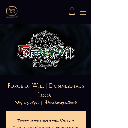
Force of Will | Donnerstags
Local
Do., 03. Apr.
  |  
Mönchengladbach
Tickets stehen nicht zum Verkauf
Jetzt andere Veranstaltungen ansehen